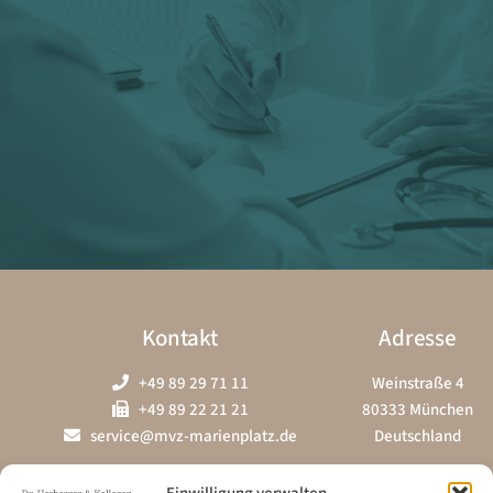
Langzeit-EKG
Langzeit-Blutdruckmessung
Laboruntersuchungen
Kontakt
Adresse
+49 89 29 71 11
Weinstraße 4
+49 89 22 21 21
80333 München
service@mvz-marienplatz.de
Deutschland