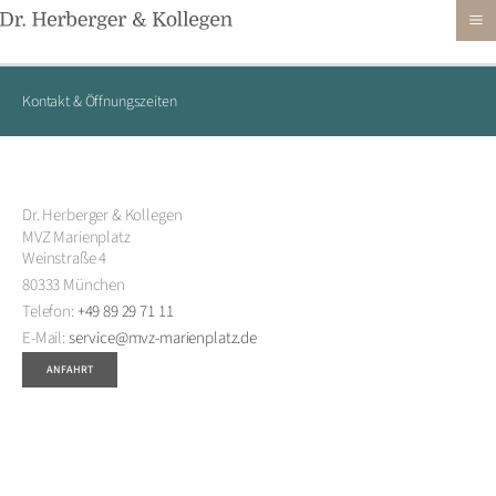
Zum
Inhalt
springen
Kontakt & Öffnungszeiten
Dr. Herberger & Kollegen
MVZ Marienplatz
Weinstraße 4
80333 München
Telefon:
+49 89 29 71 11
E-Mail:
service@mvz-marienplatz.de
ANFAHRT